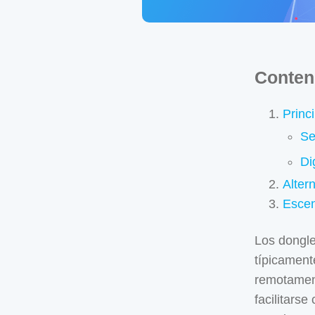
Conten
Princ
Se
Di
Alter
Escen
Los dongle
típicament
remotament
facilitars