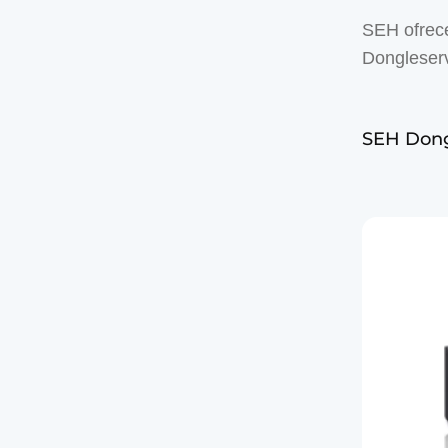
SEH ofrece
Dongleserv
SEH Dong