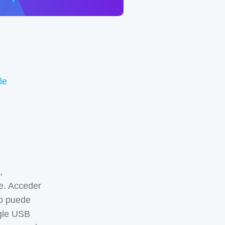
le
,
re. Acceder
do puede
ngle USB