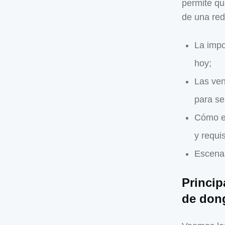
permite qu
de una red
La impo
hoy;
Las ven
para se
Cómo el
y requi
Escenar
Princip
de don