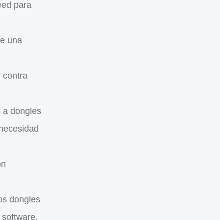
eed para
te una
 contra
o a dongles
 necesidad
on
os dongles
 software.