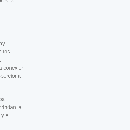
ores de
ay.
a los
an
la conexión
oporciona
os
brindan la
 y el