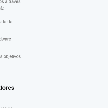
os a través
rá:
tado de
rdware
s objetivos
dores