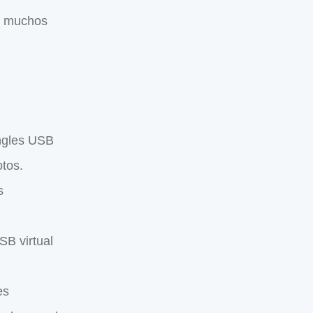
on muchos
ngles USB
otos.
s
SB virtual
es