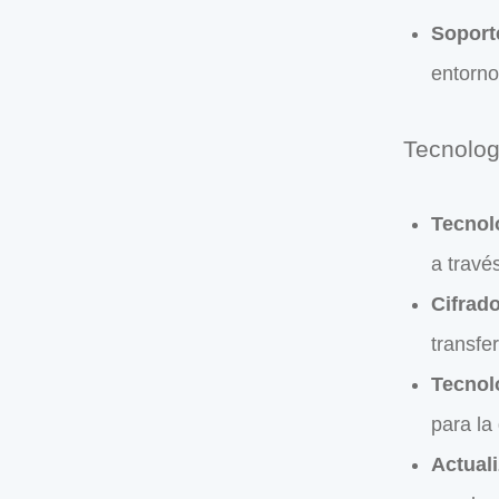
Soporte
entorno
Tecnolog
Tecnol
a travé
Cifrad
transfe
Tecnolo
para la
Actual