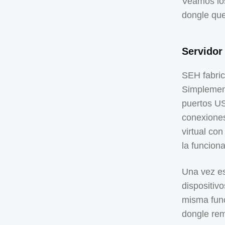
Veamos los
dongle que
Servidor
SEH fabri
Simplement
puertos US
conexiones
virtual co
la funcion
Una vez es
dispositivo
misma func
dongle rem