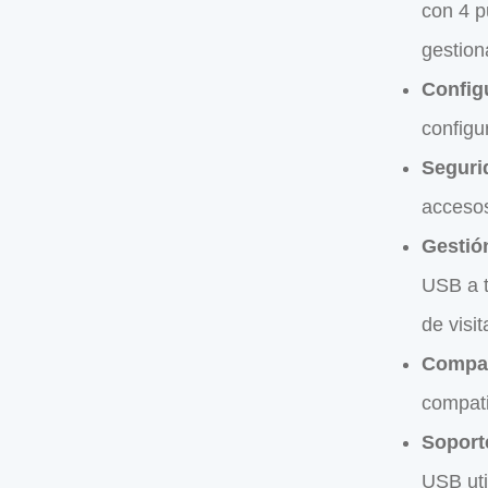
con 4 p
gestio
Config
configu
Seguri
accesos
Gestió
USB a t
de visit
Compat
compati
Soport
USB uti