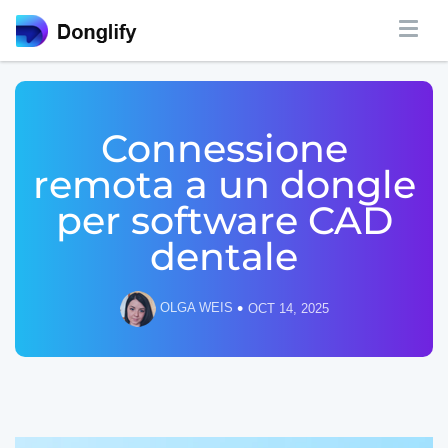
Connessione
remota a un dongle
per software CAD
dentale
•
OLGA WEIS
OCT 14, 2025