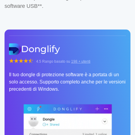
software USB**.
Donglify
4.5
Rango basato su
198
+ utenti
Il tuo dongle di protezione software è a portata di un
solo accesso. Supporto completo anche per le versioni
precedenti di Windows.