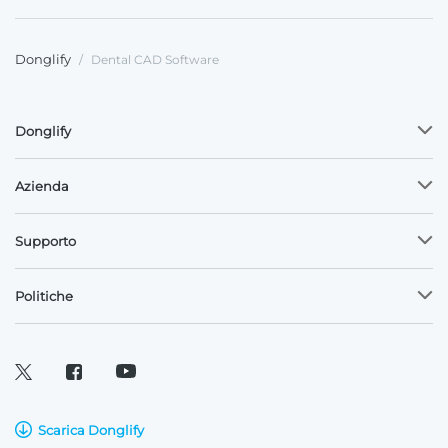
Donglify
/
Dental CAD Software
Donglify
Azienda
Supporto
Politiche
Scarica Donglify