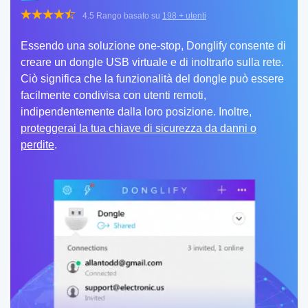
4.5
Rango basato su
198
+ utenti
Essendo una soluzione one-stop, Donglify consente di
creare un dongle USB virtuale e di inoltrarlo sulla rete.
Ciò significa che la funzionalità del dongle può essere
facilmente condivisa con utenti remoti,
indipendentemente dalla loro posizione. Inoltre,
proteggerai la tua chiave di sicurezza da danni o
perdite
.