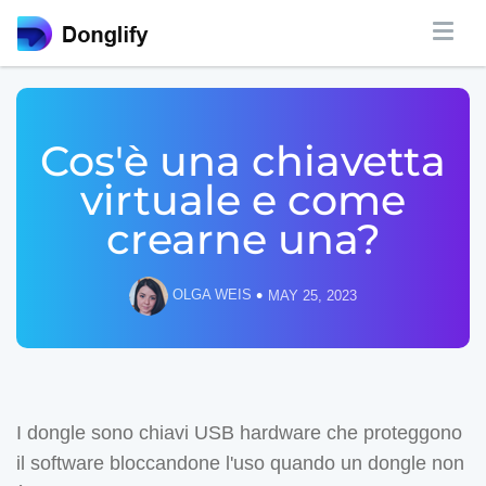
Cos'è una chiavetta
virtuale e come
crearne una?
•
OLGA WEIS
MAY 25, 2023
I dongle sono chiavi USB hardware che proteggono
il software bloccandone l'uso quando un dongle non