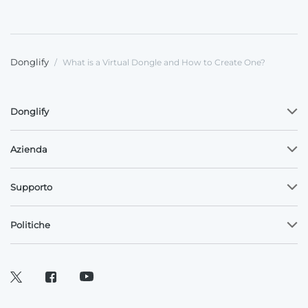
Donglify
/
What is a Virtual Dongle and How to Create One?
Donglify
Azienda
Supporto
Politiche