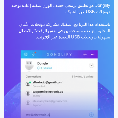
Donglify هو تطبيق برمجي خفيف الوزن يمكنه إعادة توجيه
دونجلات USB عبر الشبكة.
باستخدام هذا البرنامج، يمكنك مشاركة دونجلات الأمان
المحلية مع عدة مستخدمين في نفس الوقت* والاتصال
بسهولة بدونجلات USB البعيدة عبر الإنترنت.