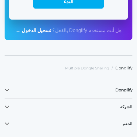
البدء
هل أنت مستخدم Donglify بالفعل؟
تسجيل الدخول →
Donglify
Multiple Dongle Sharing
/
Donglify
الشركة
الدعم