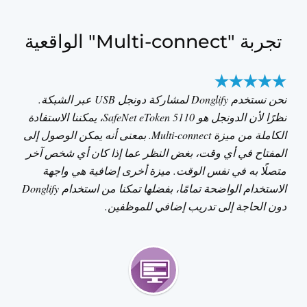
تجربة "Multi-connect" الواقعية
نحن نستخدم Donglify لمشاركة دونجل USB عبر الشبكة.
نظرًا لأن الدونجل هو SafeNet eToken 5110، يمكننا الاستفادة
الكاملة من ميزة Multi-connect. بمعنى أنه يمكن الوصول إلى
المفتاح في أي وقت، بغض النظر عما إذا كان أي شخص آخر
متصلًا به في نفس الوقت. ميزة أخرى إضافية هي واجهة
الاستخدام الواضحة تمامًا، بفضلها تمكنا من استخدام Donglify
دون الحاجة إلى تدريب إضافي للموظفين.