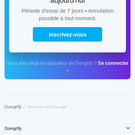
aujourd'hui
Période d'essai de 7 jours • Annulation
possible à tout moment.
Inscrivez-vous
Vous êtes déjà un utilisateur de Donglify ?
Se connecter
→
Donglify
/
Elicenser USB Dongle
Donglify