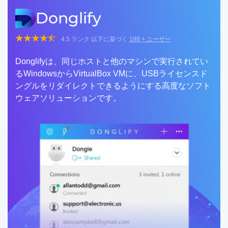
Donglify
4.5
ランク 以下に基づく
198
+ ユーザー
Donglifyは、同じホストと他のマシンで実行されてい
るWindowsからVirtualBox VMに、USBライセンスド
ングルをリダイレクトできるようにする高度なソフト
ウェアソリューションです。