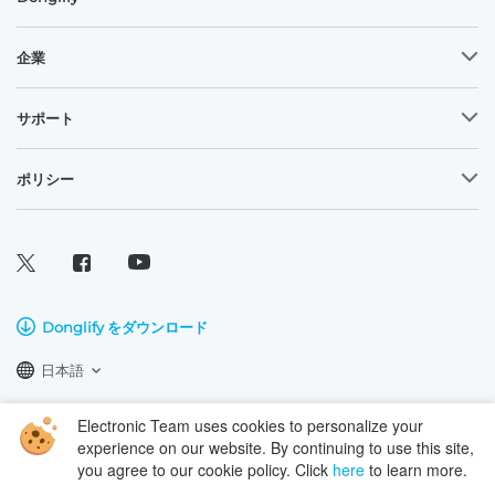
企業
サポート
ポリシー
Donglify をダウンロード
日本語
Electronic Team uses cookies to personalize your
Copyright © 2023 Electronic Team, Inc.、その関連会社およびライセンサ
experience on our website. By continuing to use this site,
ー。
法律情報
。
you agree to our cookie policy. Click
here
to learn more.
11890 Sunrise Valley Dr, Ste 111, Reston, VA 20191, USA • +12023358465 •