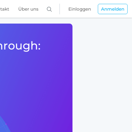
takt
Über uns
Einloggen
Anmelden
hrough: