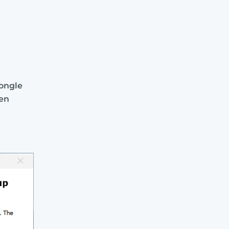
ongle
len