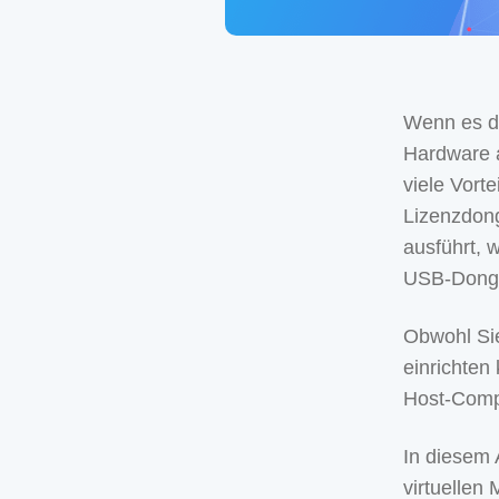
Wenn es da
Hardware a
viele Vort
Lizenzdong
ausführt, 
USB-Dongle
Obwohl Si
einrichten 
Host-Comp
In diesem A
virtuellen