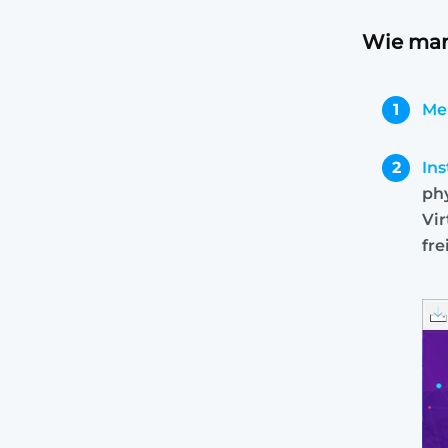
Wie man
1
Me
2
Ins
phy
Vir
fr