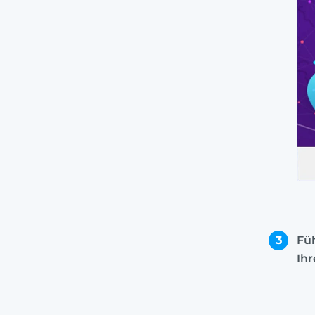
3
Füh
Ih