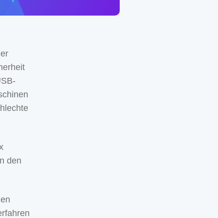
her
herheit
 USB-
aschinen
chlechte
x
an den
nen
erfahren