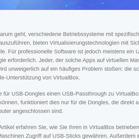
rum geht, verschiedene Betriebssysteme mit spezifisc
uszuführen, bieten Virtualisierungstechnologien mit Sic
eile. Für professionelle Software ist jedoch meistens ein
le erforderlich. Jeder, der solche Apps auf virtuellen M
wird unweigerlich auf ein häufiges Problem stoßen: die s
-Unterstützung von VirtualBox.
e für USB-Dongles einen USB-Passthrough zu VirtualBo
können, funktioniert dies nur für die Dongles, die direkt 
uter angeschlossen sind.
rtikel erfahren Sie, wie Sie Ihren in VirtualBox betriebe
 Maschinen Zugriff auf USB-Sticks gewähren. Außerdem 