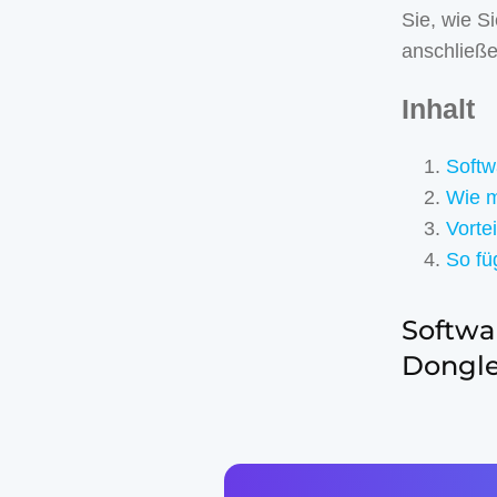
Sie, wie S
anschließe
Inhalt
Softw
Wie m
Vorte
So fü
Softwa
Dongl