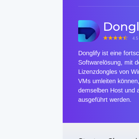
Dongl
4.
Donglify ist eine fortsc
Softwarelösung, mit 
Lizenzdongles von Wi
VMs umleiten können,
demselben Host und 
ausgeführt werden.