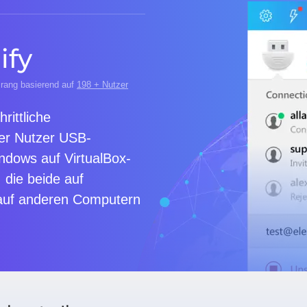
ify
5
rang basierend auf
198
+ Nutzer
hrittliche
der Nutzer USB-
ndows auf VirtualBox-
 die beide auf
auf anderen Computern