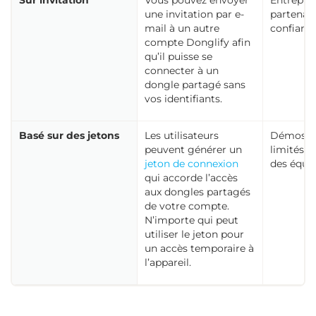
Sur invitation
Vous pouvez envoyer
Entrepre
une invitation par e-
partenair
mail à un autre
confianc
compte Donglify afin
qu’il puisse se
connecter à un
dongle partagé sans
vos identifiants.
Basé sur des jetons
Les utilisateurs
Démos cli
peuvent générer un
limités e
jeton de connexion
des équip
qui accorde l’accès
aux dongles partagés
de votre compte.
N’importe qui peut
utiliser le jeton pour
un accès temporaire à
l’appareil.